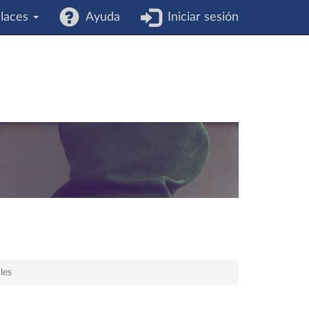
laces
Ayuda
Iniciar sesión
les