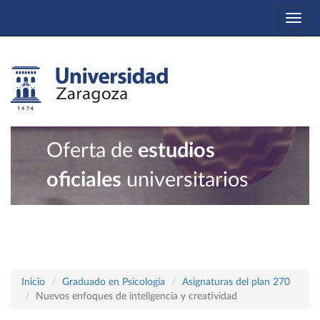
Togg
navi
Oferta de
estudios
oficiales
universitarios
Inicio
Graduado en Psicología
Asignaturas del plan 270
Nuevos enfoques de inteligencia y creatividad