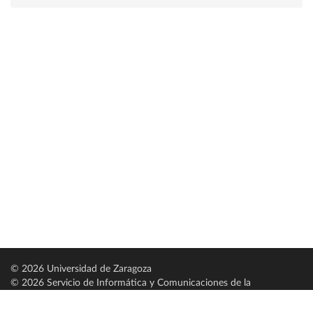
© 2026 Universidad de Zaragoza
© 2026 Servicio de Informática y Comunicaciones de la
Universidad de Zaragoza (
SICUZ
)
Universidad de Zaragoza