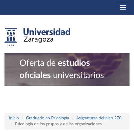
Togg
navi
Oferta de
estudios
oficiales
universitarios
Inicio
Graduado en Psicología
Asignaturas del plan 270
Psicología de los grupos y de las organizaciones