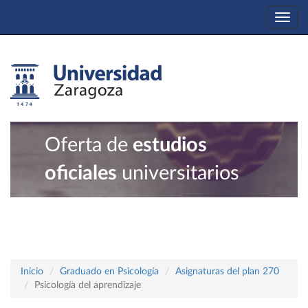
Togg
navi
Oferta de
estudios
oficiales
universitarios
Inicio
Graduado en Psicología
Asignaturas del plan 270
Psicología del aprendizaje