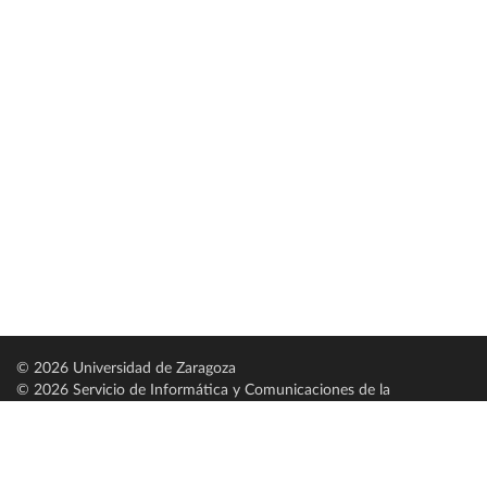
© 2026 Universidad de Zaragoza
© 2026 Servicio de Informática y Comunicaciones de la
Universidad de Zaragoza (
SICUZ
)
Universidad de Zaragoza
C/ Pedro Cerbuna, 12
ES-50009 Zaragoza