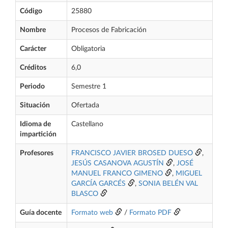
Código
25880
Nombre
Procesos de Fabricación
Carácter
Obligatoria
Créditos
6,0
Periodo
Semestre 1
Situación
Ofertada
Idioma de
Castellano
impartición
Profesores
FRANCISCO JAVIER BROSED DUESO
,
JESÚS CASANOVA AGUSTÍN
,
JOSÉ
MANUEL FRANCO GIMENO
,
MIGUEL
GARCÍA GARCÉS
,
SONIA BELÉN VAL
BLASCO
Guía docente
Formato web
/
Formato PDF