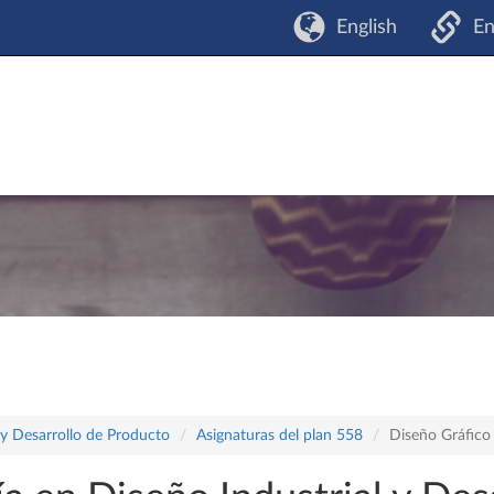
English
En
 y Desarrollo de Producto
Asignaturas del plan 558
Diseño Gráfico