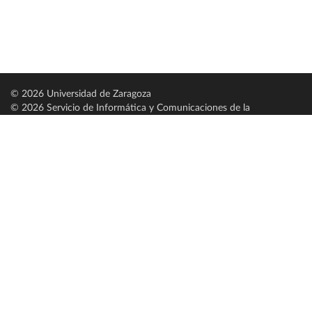
© 2026 Universidad de Zaragoza
© 2026 Servicio de Informática y Comunicaciones de la
Universidad de Zaragoza (
SICUZ
)
Universidad de Zaragoza
C/ Pedro Cerbuna, 12
ES-50009 Zaragoza
España / Spain
Tel: +34 976761000
ciu@unizar.es
Q-5018001-G
Servido por nodo: estudios