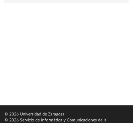
© 2026 Universidad de Zaragoza
© 2026 Servicio de Informática y Comunicaciones de la
Universidad de Zaragoza (
SICUZ
)
Universidad de Zaragoza