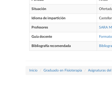
Situación
Ofertad
Idioma de impartición
Castella
Profesores
SARA M
Guía docente
Format
Bibliografía recomendada
Bibliogra
Inicio
Graduado en Fisioterapia
Asignaturas del