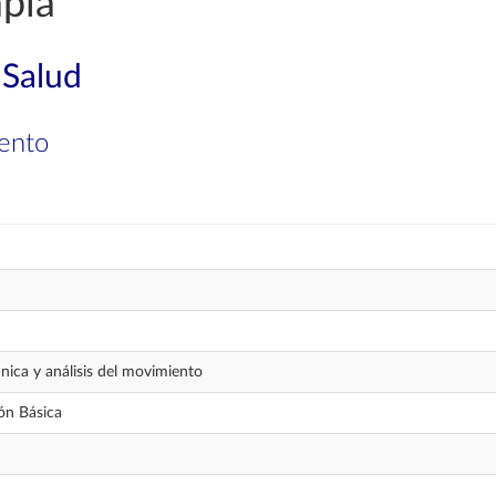
apia
 Salud
iento
ica y análisis del movimiento
ón Básica