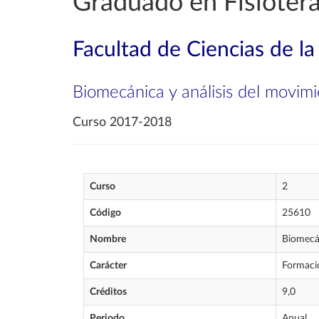
Graduado en Fisioter
Facultad de Ciencias de la
Biomecánica y análisis del movim
Curso 2017-2018
Curso
2
Código
25610
Nombre
Biomecán
Carácter
Formaci
Créditos
9,0
Periodo
Anual