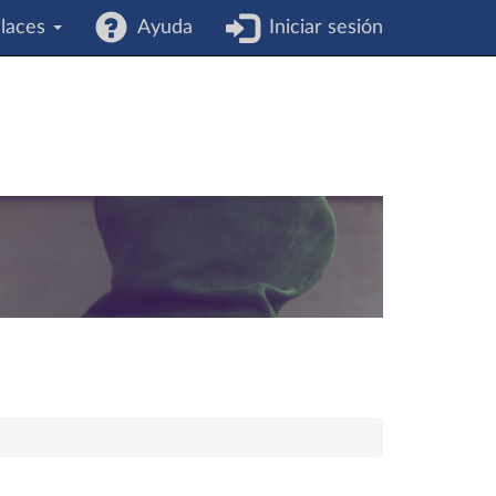
laces
Ayuda
Iniciar sesión