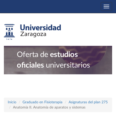
Togg
navi
Oferta de
estudios
oficiales
universitarios
Inicio
Graduado en Fisioterapia
Asignaturas del plan 275
Anatomía II. Anatomía de aparatos y sistemas