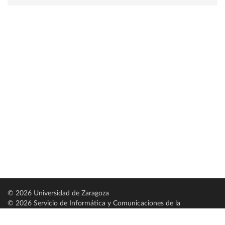
© 2026 Universidad de Zaragoza
© 2026 Servicio de Informática y Comunicaciones de la
Universidad de Zaragoza (
SICUZ
)
Universidad de Zaragoza