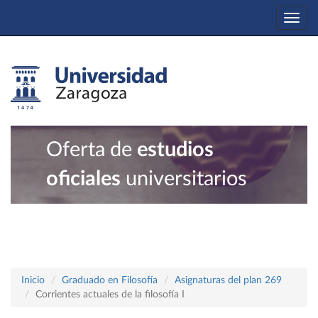
Togg
navi
Oferta de
estudios
oficiales
universitarios
Inicio
Graduado en Filosofía
Asignaturas del plan 269
Corrientes actuales de la filosofía I