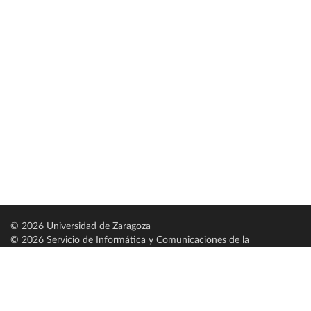
© 2026 Universidad de Zaragoza
© 2026 Servicio de Informática y Comunicaciones de la
Universidad de Zaragoza (
SICUZ
)
Universidad de Zaragoza
C/ Pedro Cerbuna, 12
ES-50009 Zaragoza
España / Spain