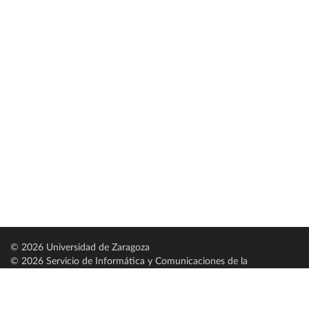
© 2026 Universidad de Zaragoza
© 2026 Servicio de Informática y Comunicaciones de la
Universidad de Zaragoza (
SICUZ
)
Universidad de Zaragoza
C/ Pedro Cerbuna, 12