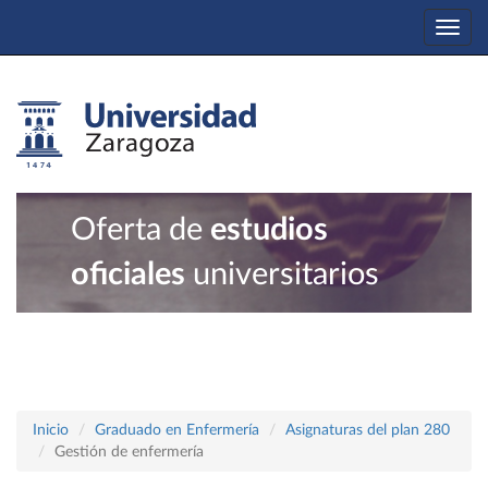
Togg
navi
Oferta de
estudios
oficiales
universitarios
Inicio
Graduado en Enfermería
Asignaturas del plan 280
Gestión de enfermería