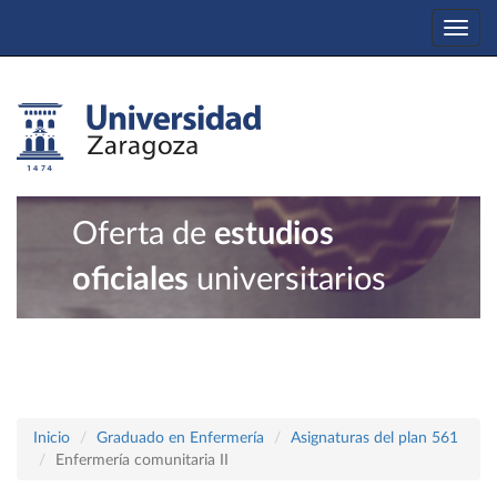
Togg
navi
Oferta de
estudios
oficiales
universitarios
Inicio
Graduado en Enfermería
Asignaturas del plan 561
Enfermería comunitaria II