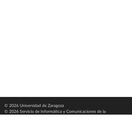
© 2026 Universidad de Zaragoza
© 2026 Servicio de Informática y Comunicaciones de la
Universidad de Zaragoza (
SICUZ
)
Universidad de Zaragoza
C/ Pedro Cerbuna, 12