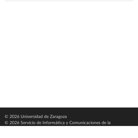
© 2026 Universidad de Zaragoza
© 2026 Servicio de Informática y Comunicaciones de la
Universidad de Zaragoza (
SICUZ
)
Universidad de Zaragoza