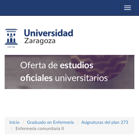
Togg
navi
Oferta de
estudios
oficiales
universitarios
Inicio
Graduado en Enfermería
Asignaturas del plan 273
Enfermería comunitaria II