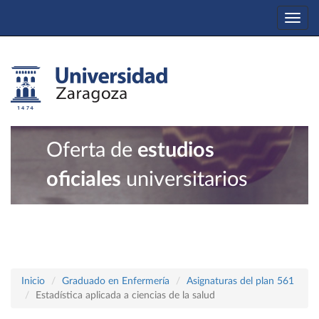
Togg
navi
Oferta de
estudios
oficiales
universitarios
Inicio
Graduado en Enfermería
Asignaturas del plan 561
Estadística aplicada a ciencias de la salud