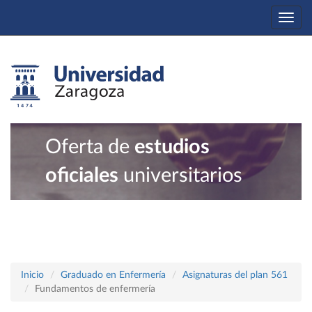
Togg
navi
Oferta de
estudios
oficiales
universitarios
Inicio
Graduado en Enfermería
Asignaturas del plan 561
Fundamentos de enfermería