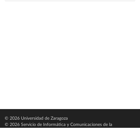
© 2026 Universidad de Zaragoza
© 2026 Servicio de Informática y Comunicaciones de la
Universidad de Zaragoza (
SICUZ
)
Universidad de Zaragoza