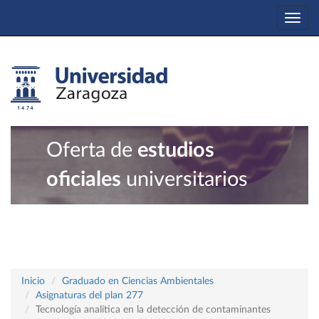
Togg
navi
Oferta de
estudios
oficiales
universitarios
Inicio
Graduado en Ciencias Ambientales
Asignaturas del plan 277
Tecnología analítica en la detección de contaminantes