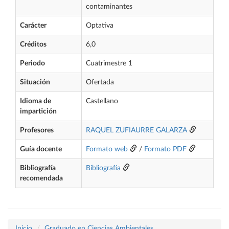
contaminantes
Carácter
Optativa
Créditos
6,0
Periodo
Cuatrimestre 1
Situación
Ofertada
Idioma de
Castellano
impartición
Profesores
RAQUEL ZUFIAURRE GALARZA
Guía docente
Formato web
/
Formato PDF
Bibliografía
Bibliografía
recomendada
Inicio
Graduado en Ciencias Ambientales