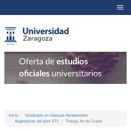
Togg
navi
Oferta de
estudios
oficiales
universitarios
Inicio
Graduado en Ciencias Ambientales
Asignaturas del plan 571
Trabajo fin de Grado