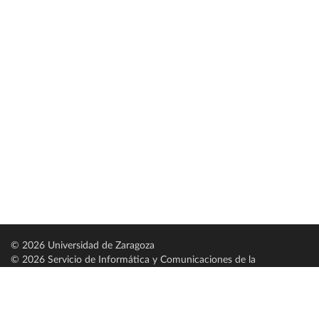
© 2026 Universidad de Zaragoza
© 2026 Servicio de Informática y Comunicaciones de la
Universidad de Zaragoza (
SICUZ
)
Universidad de Zaragoza
C/ Pedro Cerbuna, 12
ES-50009 Zaragoza