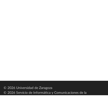
© 2026 Universidad de Zaragoza
© 2026 Servicio de Informática y Comunicaciones de la
Universidad de Zaragoza (
SICUZ
)
Universidad de Zaragoza
C/ Pedro Cerbuna, 12