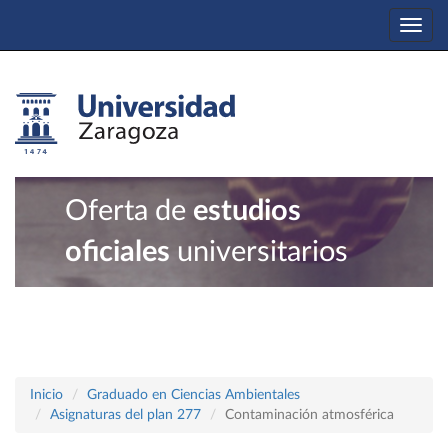
Togg
navi
Oferta de
estudios
oficiales
universitarios
Inicio
Graduado en Ciencias Ambientales
Asignaturas del plan 277
Contaminación atmosférica