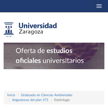
Togg
navi
Oferta de
estudios
oficiales
universitarios
Inicio
Graduado en Ciencias Ambientales
Asignaturas del plan 571
Edafología