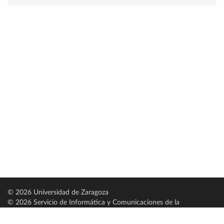
© 2026 Universidad de Zaragoza
© 2026 Servicio de Informática y Comunicaciones de la
Universidad de Zaragoza (
SICUZ
)
Universidad de Zaragoza