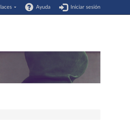
laces
Ayuda
Iniciar sesión