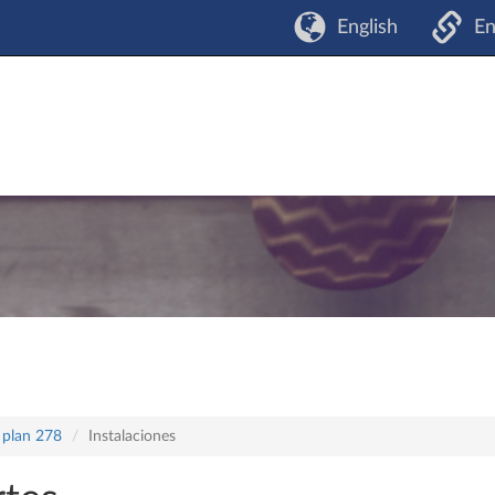
English
En
 plan 278
Instalaciones