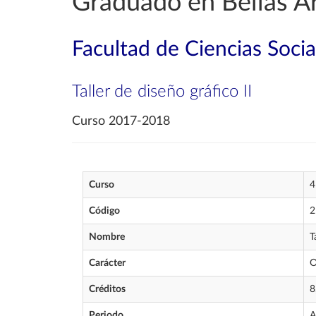
Graduado en Bellas A
Facultad de Ciencias Soci
Taller de diseño gráfico II
Curso 2017-2018
Curso
4
Código
2
Nombre
T
Carácter
O
Créditos
8
Periodo
A