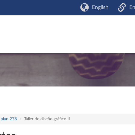
English
En
 plan 278
Taller de diseño gráfico II