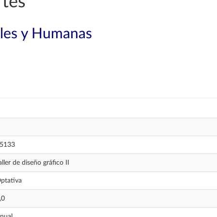
rtes
ales y Humanas
5133
aller de diseño gráfico II
ptativa
,0
nual