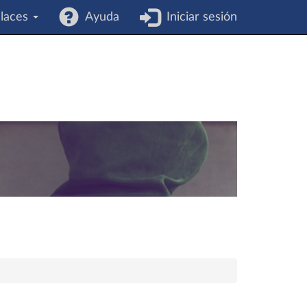
laces
Ayuda
Iniciar sesión