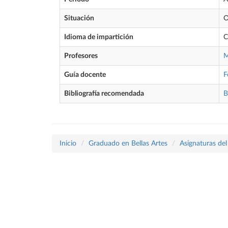
Situación
O
Idioma de impartición
C
Profesores
M
Guía docente
F
Bibliografía recomendada
B
Inicio
Graduado en Bellas Artes
Asignaturas del