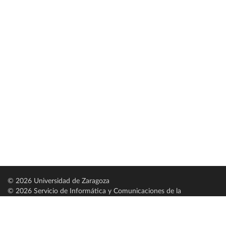
© 2026 Universidad de Zaragoza
© 2026 Servicio de Informática y Comunicaciones de la
Universidad de Zaragoza (
SICUZ
)
Universidad de Zaragoza
C/ Pedro Cerbuna, 12