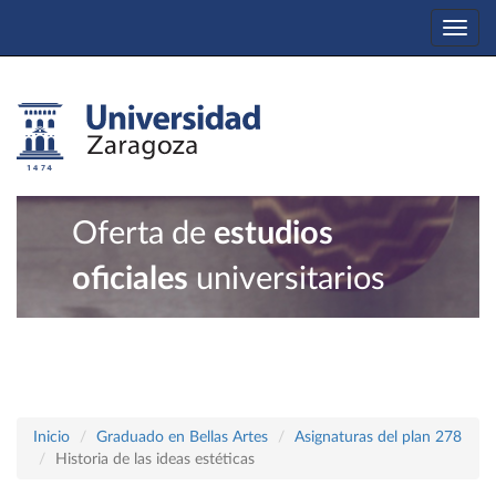
Togg
navi
Oferta de
estudios
oficiales
universitarios
Inicio
Graduado en Bellas Artes
Asignaturas del plan 278
Historia de las ideas estéticas