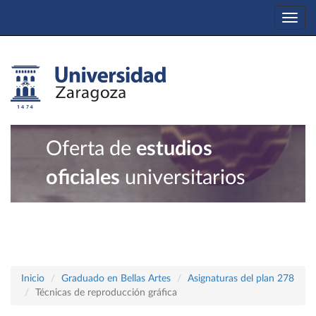
Togg
navi
Oferta de
estudios
oficiales
universitarios
Inicio
Graduado en Bellas Artes
Asignaturas del plan 278
Técnicas de reproducción gráfica