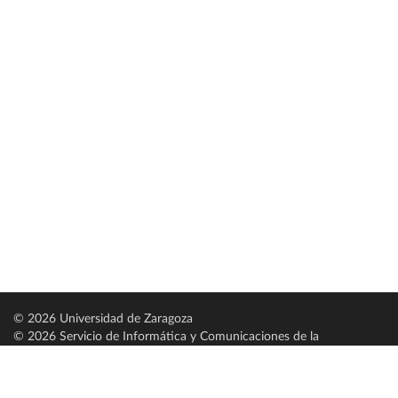
© 2026 Universidad de Zaragoza
© 2026 Servicio de Informática y Comunicaciones de la
Universidad de Zaragoza (
SICUZ
)
Universidad de Zaragoza
C/ Pedro Cerbuna, 12