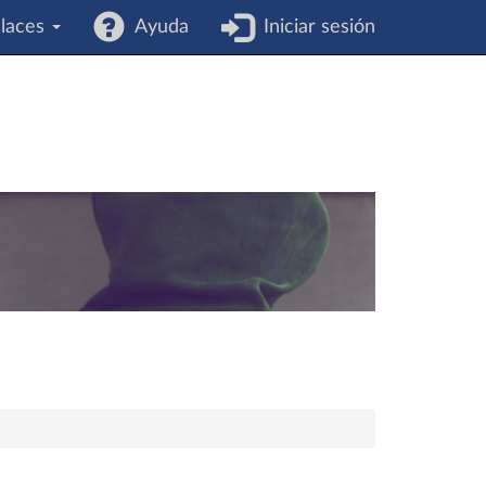
laces
Ayuda
Iniciar sesión