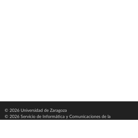
© 2026 Universidad de Zaragoza
© 2026 Servicio de Informática y Comunicaciones de la
Universidad de Zaragoza (
SICUZ
)
Universidad de Zaragoza
C/ Pedro Cerbuna, 12