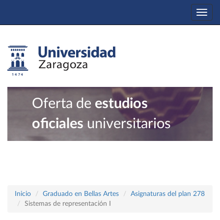
Togg
navi
Oferta de
estudios
oficiales
universitarios
Inicio
Graduado en Bellas Artes
Asignaturas del plan 278
Sistemas de representación I