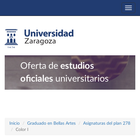
Togg
navi
Oferta de
estudios
oficiales
universitarios
Inicio
Graduado en Bellas Artes
Asignaturas del plan 278
Color I