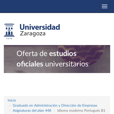
Togg
navi
Oferta de
estudios
oficiales
universitarios
Inicio
Graduado en Administración y Dirección de Empresas
Asignaturas del plan 448
Idioma moderno Portugués B1