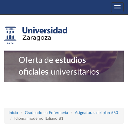
Togg
navi
Oferta de
estudios
oficiales
universitarios
Inicio
Graduado en Enfermería
Asignaturas del plan 560
Idioma moderno Italiano B1