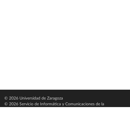
© 2026 Universidad de Zaragoza
© 2026 Servicio de Informática y Comunicaciones de la
Universidad de Zaragoza (
SICUZ
)
Universidad de Zaragoza
C/ Pedro Cerbuna, 12
ES-50009 Zaragoza