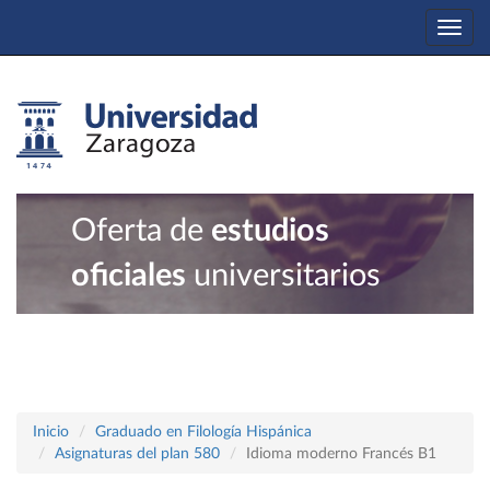
Togg
navi
Oferta de
estudios
oficiales
universitarios
Inicio
Graduado en Filología Hispánica
Asignaturas del plan 580
Idioma moderno Francés B1