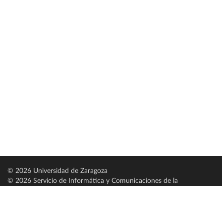
© 2026 Universidad de Zaragoza
© 2026 Servicio de Informática y Comunicaciones de la
Universidad de Zaragoza (
SICUZ
)
Universidad de Zaragoza
C/ Pedro Cerbuna, 12
ES-50009 Zaragoza