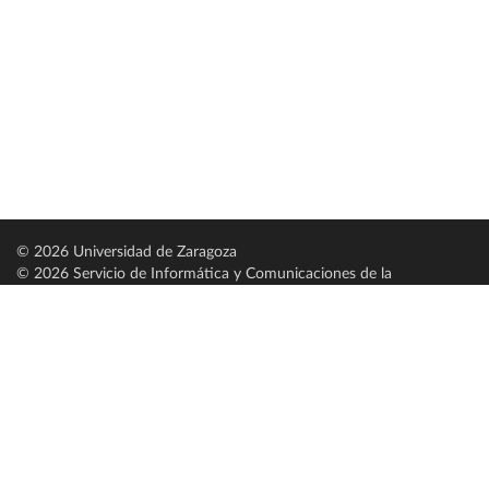
© 2026 Universidad de Zaragoza
© 2026 Servicio de Informática y Comunicaciones de la
Universidad de Zaragoza (
SICUZ
)
Universidad de Zaragoza
C/ Pedro Cerbuna, 12
ES-50009 Zaragoza
España / Spain
Tel: +34 976761000
ciu@unizar.es
Q-5018001-G