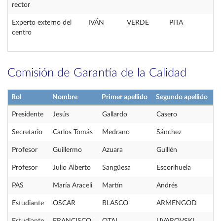
rector
Experto externo del
IVÁN
VERDE
PITA
centro
Comisión de Garantía de la Calidad
Rol
Nombre
Primer apellido
Segundo apellido
Presidente
Jesús
Gallardo
Casero
Secretario
Carlos Tomás
Medrano
Sánchez
Profesor
Guillermo
Azuara
Guillén
Profesor
Julio Alberto
Sangüesa
Escorihuela
PAS
María Araceli
Martín
Andrés
Estudiante
OSCAR
BLASCO
ARMENGOD