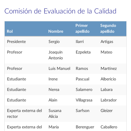
Comisión de Evaluación de la Calidad
Primer
Segundo
Rol
Nombre
apellido
apellido
Presidente
Sergio
Ilarri
Artigas
Profesor
Joaquín
Ezpeleta
Mateo
Antonio
Profesor
Luis Manuel
Ramos
Martínez
Estudiante
Irene
Pascual
Albericio
Estudiante
Nerea
Salamero
Labara
Estudiante
Alain
Villagrasa
Labrador
Experta externa del
Susana
Sarfson
Gleizer
rector
Alicia
Experta externa del
María
Berenguer
Caballero