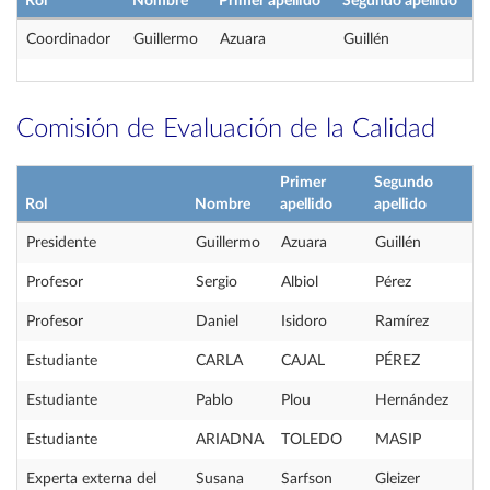
Rol
Nombre
Primer apellido
Segundo apellido
Coordinador
Guillermo
Azuara
Guillén
Comisión de Evaluación de la Calidad
Primer
Segundo
Rol
Nombre
apellido
apellido
Presidente
Guillermo
Azuara
Guillén
Profesor
Sergio
Albiol
Pérez
Profesor
Daniel
Isidoro
Ramírez
Estudiante
CARLA
CAJAL
PÉREZ
Estudiante
Pablo
Plou
Hernández
Estudiante
ARIADNA
TOLEDO
MASIP
Experta externa del
Susana
Sarfson
Gleizer