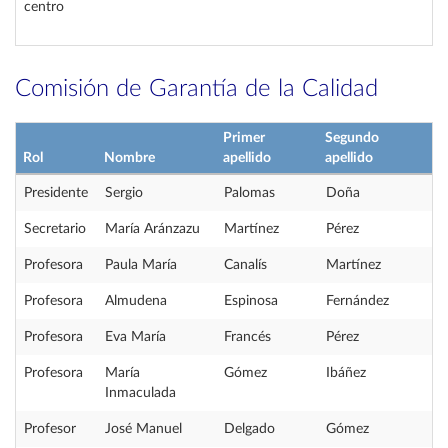
centro
Comisión de Garantía de la Calidad
Primer
Segundo
Rol
Nombre
apellido
apellido
Presidente
Sergio
Palomas
Doña
Secretario
María Aránzazu
Martínez
Pérez
Profesora
Paula María
Canalís
Martínez
Profesora
Almudena
Espinosa
Fernández
Profesora
Eva María
Francés
Pérez
Profesora
María
Gómez
Ibáñez
Inmaculada
Profesor
José Manuel
Delgado
Gómez