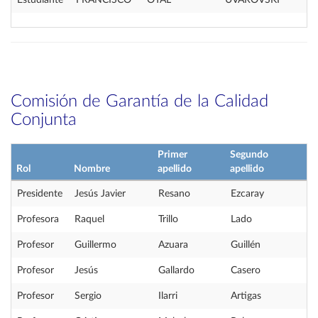
Estudiante
FRANCISCO
OTAL
UVAROVSKI
Comisión de Garantía de la Calidad
Conjunta
Primer
Segundo
Rol
Nombre
apellido
apellido
Presidente
Jesús Javier
Resano
Ezcaray
Profesora
Raquel
Trillo
Lado
Profesor
Guillermo
Azuara
Guillén
Profesor
Jesús
Gallardo
Casero
Profesor
Sergio
Ilarri
Artigas