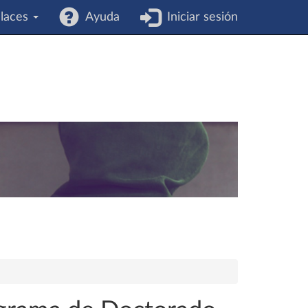
laces
Ayuda
Iniciar sesión