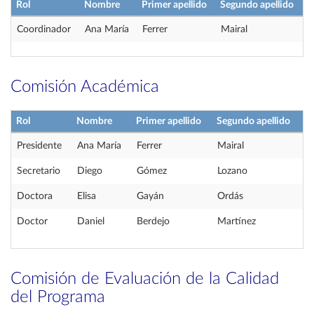
Rol
Nombre
Primer apellido
Segundo apellido
Coordinador
Ana María
Ferrer
Mairal
Comisión Académica
Rol
Nombre
Primer apellido
Segundo apellido
Presidente
Ana María
Ferrer
Mairal
Secretario
Diego
Gómez
Lozano
Doctora
Elisa
Gayán
Ordás
Doctor
Daniel
Berdejo
Martínez
Comisión de Evaluación de la Calidad
del Programa