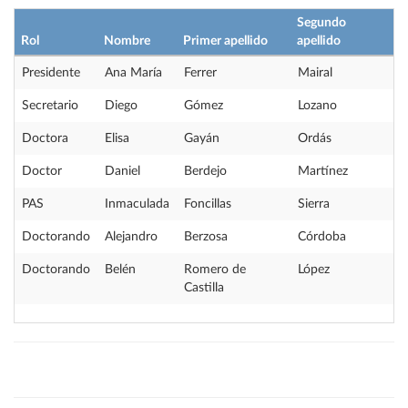
Segundo
Rol
Nombre
Primer apellido
apellido
Presidente
Ana María
Ferrer
Mairal
Secretario
Diego
Gómez
Lozano
Doctora
Elisa
Gayán
Ordás
Doctor
Daniel
Berdejo
Martínez
PAS
Inmaculada
Foncillas
Sierra
Doctorando
Alejandro
Berzosa
Córdoba
Doctorando
Belén
Romero de
López
Castilla