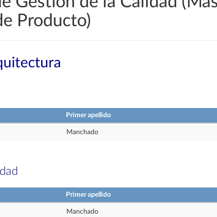
e Gestión de la Calidad (Más
de Producto)
quitectura
Primer apellido
Manchado
idad
Primer apellido
Manchado