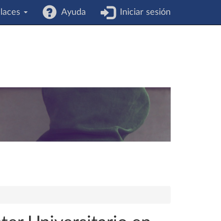
laces
Ayuda
Iniciar sesión