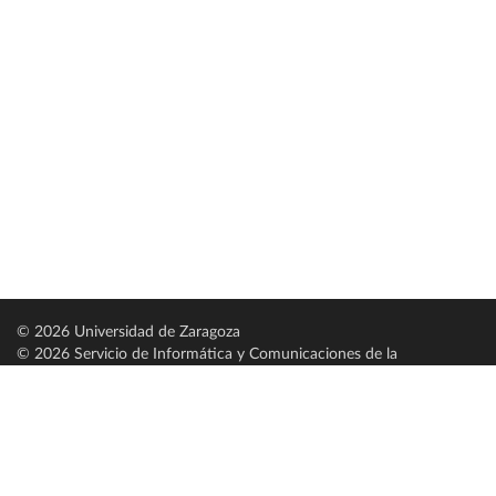
© 2026 Universidad de Zaragoza
© 2026 Servicio de Informática y Comunicaciones de la
Universidad de Zaragoza (
SICUZ
)
Universidad de Zaragoza
C/ Pedro Cerbuna, 12
ES-50009 Zaragoza
España / Spain
Tel: +34 976761000