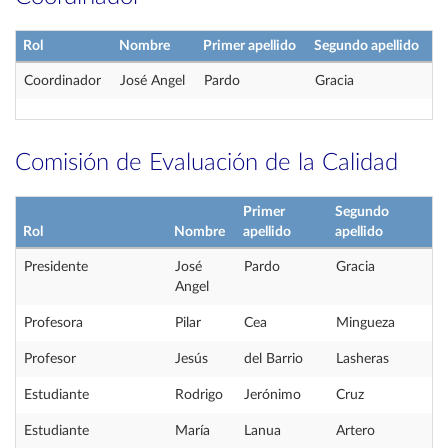
Rol
Nombre
Primer apellido
Segundo apellido
Coordinador
José Angel
Pardo
Gracia
Comisión de Evaluación de la Calidad
Primer
Segundo
Rol
Nombre
apellido
apellido
Presidente
José
Pardo
Gracia
Angel
Profesora
Pilar
Cea
Mingueza
Profesor
Jesús
del Barrio
Lasheras
Estudiante
Rodrigo
Jerónimo
Cruz
Estudiante
María
Lanua
Artero