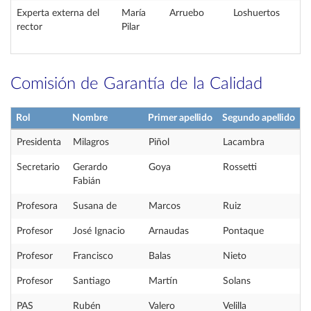
Experta externa del
María
Arruebo
Loshuertos
rector
Pilar
Comisión de Garantía de la Calidad
Rol
Nombre
Primer apellido
Segundo apellido
Presidenta
Milagros
Piñol
Lacambra
Secretario
Gerardo
Goya
Rossetti
Fabián
Profesora
Susana de
Marcos
Ruiz
Profesor
José Ignacio
Arnaudas
Pontaque
Profesor
Francisco
Balas
Nieto
Profesor
Santiago
Martín
Solans
PAS
Rubén
Valero
Velilla