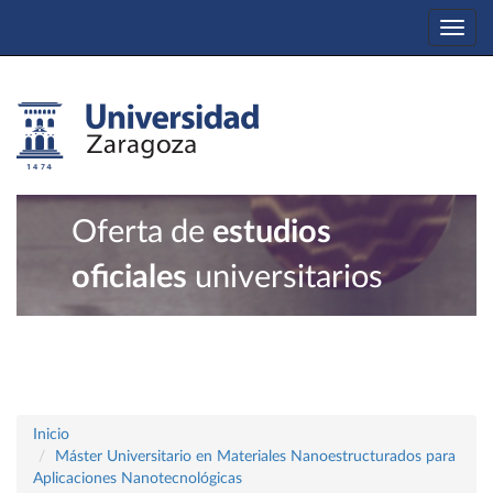
Togg
navi
Oferta de
estudios
oficiales
universitarios
Inicio
Máster Universitario en Materiales Nanoestructurados para
Aplicaciones Nanotecnológicas