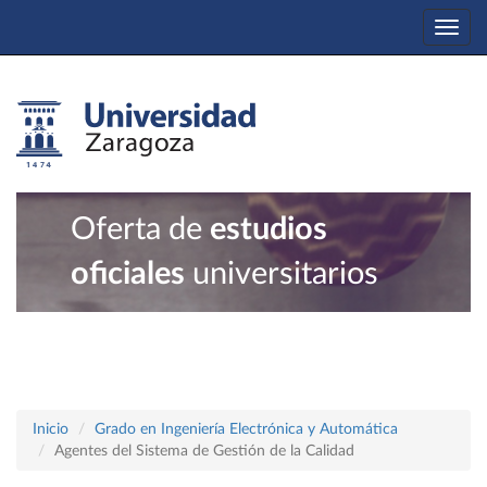
Togg
navi
Oferta de
estudios
oficiales
universitarios
Inicio
Grado en Ingeniería Electrónica y Automática
Agentes del Sistema de Gestión de la Calidad