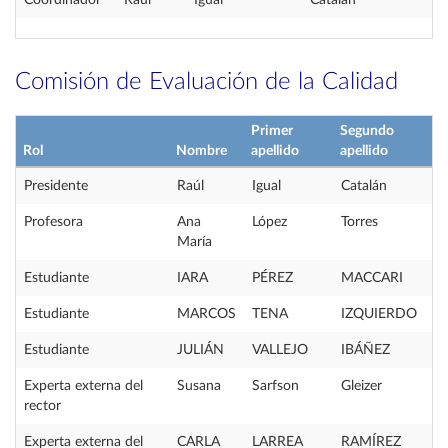
Coordinador
Raúl
Igual
Catalán
Comisión de Evaluación de la Calidad
Primer
Segundo
Rol
Nombre
apellido
apellido
Presidente
Raúl
Igual
Catalán
Profesora
Ana
López
Torres
María
Estudiante
IARA
PÉREZ
MACCARI
Estudiante
MARCOS
TENA
IZQUIERDO
Estudiante
JULIÁN
VALLEJO
IBÁÑEZ
Experta externa del
Susana
Sarfson
Gleizer
rector
Experta externa del
CARLA
LARREA
RAMÍREZ