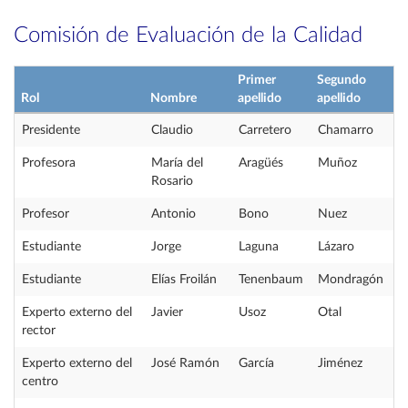
Comisión de Evaluación de la Calidad
Primer
Segundo
Rol
Nombre
apellido
apellido
Presidente
Claudio
Carretero
Chamarro
Profesora
María del
Aragüés
Muñoz
Rosario
Profesor
Antonio
Bono
Nuez
Estudiante
Jorge
Laguna
Lázaro
Estudiante
Elías Froilán
Tenenbaum
Mondragón
Experto externo del
Javier
Usoz
Otal
rector
Experto externo del
José Ramón
García
Jiménez
centro