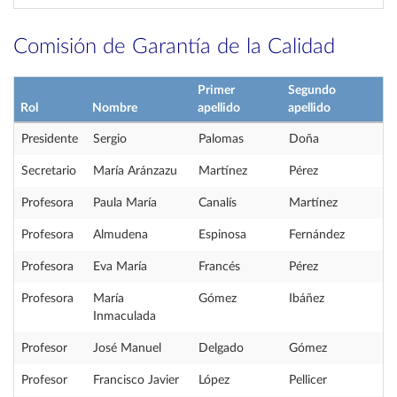
Comisión de Garantía de la Calidad
Primer
Segundo
Rol
Nombre
apellido
apellido
Presidente
Sergio
Palomas
Doña
Secretario
María Aránzazu
Martínez
Pérez
Profesora
Paula María
Canalís
Martínez
Profesora
Almudena
Espinosa
Fernández
Profesora
Eva María
Francés
Pérez
Profesora
María
Gómez
Ibáñez
Inmaculada
Profesor
José Manuel
Delgado
Gómez
Profesor
Francisco Javier
López
Pellicer