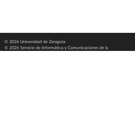
© 2026 Universidad de Zaragoza
© 2026 Servicio de Informática y Comunicaciones de la
Universidad de Zaragoza (
SICUZ
)
Universidad de Zaragoza
C/ Pedro Cerbuna, 12
ES-50009 Zaragoza
España / Spain
Tel: +34 976761000
ciu@unizar.es
Q-5018001-G
Servido por nodo: estudios