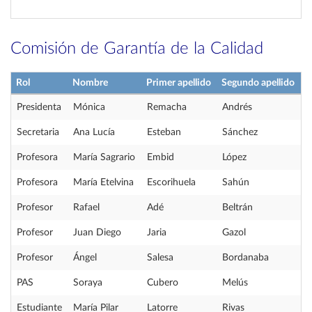
Comisión de Garantía de la Calidad
Rol
Nombre
Primer apellido
Segundo apellido
Presidenta
Mónica
Remacha
Andrés
Secretaria
Ana Lucía
Esteban
Sánchez
Profesora
María Sagrario
Embid
López
Profesora
María Etelvina
Escorihuela
Sahún
Profesor
Rafael
Adé
Beltrán
Profesor
Juan Diego
Jaria
Gazol
Profesor
Ángel
Salesa
Bordanaba
PAS
Soraya
Cubero
Melús
Estudiante
María Pilar
Latorre
Rivas