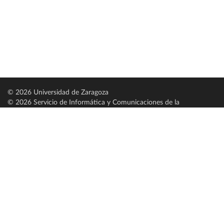
© 2026 Universidad de Zaragoza
© 2026 Servicio de Informática y Comunicaciones de la
Universidad de Zaragoza (
SICUZ
)
Universidad de Zaragoza
C/ Pedro Cerbuna, 12
ES-50009 Zaragoza
España / Spain
Tel: +34 976761000
ciu@unizar.es
Q-5018001-G
Servido por nodo: estudios