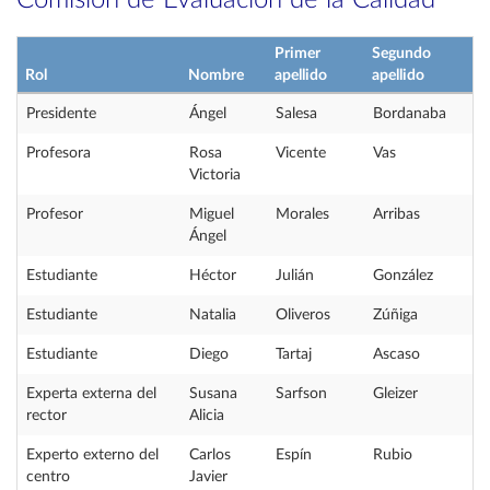
Comisión de Evaluación de la Calidad
Primer
Segundo
Rol
Nombre
apellido
apellido
Presidente
Ángel
Salesa
Bordanaba
Profesora
Rosa
Vicente
Vas
Victoria
Profesor
Miguel
Morales
Arribas
Ángel
Estudiante
Héctor
Julián
González
Estudiante
Natalia
Oliveros
Zúñiga
Estudiante
Diego
Tartaj
Ascaso
Experta externa del
Susana
Sarfson
Gleizer
rector
Alicia
Experto externo del
Carlos
Espín
Rubio
centro
Javier