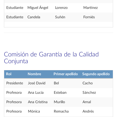
Estudiante
Miguel Ángel
Lorenzo
Martínez
Estudiante
Candela
Suñén
Forniés
Comisión de Garantía de la Calidad
Conjunta
Rol
Nombre
Primer apellido
Segundo apellido
Presidente
José David
Bel
Cacho
Profesora
Ana Lucía
Esteban
Sánchez
Profesora
Ana Cristina
Murillo
Arnal
Profesora
Mónica
Remacha
Andrés