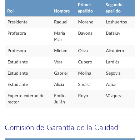
Primer
Segundo
Rol
Nombre
apellido
apellido
Presidente
Raquel
Moreno
Loshuertos
Profesora
María
Bayona
Bafaluy
Pilar
Profesora
Miriam
Oliva
Alcubierre
Estudiante
Vera
Cubero
Lardiés
Estudiante
Gabriel
Molina
Segovia
Estudiante
Alicia
Sarasa
Aznar
Experto externo del
Emilio
Royo
Vázquez
rector
Julián
Comisión de Garantía de la Calidad