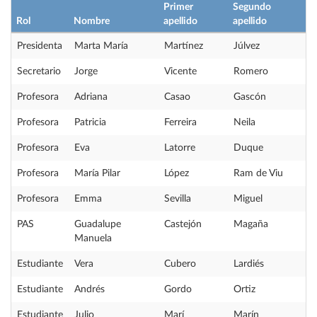
Primer
Segundo
Rol
Nombre
apellido
apellido
Presidenta
Marta María
Martínez
Júlvez
Secretario
Jorge
Vicente
Romero
Profesora
Adriana
Casao
Gascón
Profesora
Patricia
Ferreira
Neila
Profesora
Eva
Latorre
Duque
Profesora
María Pilar
López
Ram de Viu
Profesora
Emma
Sevilla
Miguel
PAS
Guadalupe
Castejón
Magaña
Manuela
Estudiante
Vera
Cubero
Lardiés
Estudiante
Andrés
Gordo
Ortiz
Estudiante
Julio
Marí
Marín