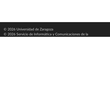
© 2026 Universidad de Zaragoza
© 2026 Servicio de Informática y Comunicaciones de la
Universidad de Zaragoza (
SICUZ
)
Universidad de Zaragoza
C/ Pedro Cerbuna, 12
ES-50009 Zaragoza
España / Spain
Tel: +34 976761000
ciu@unizar.es
Q-5018001-G
Servido por nodo: estudios
Aviso legal
|
Condiciones generales de uso
|
Política de privacidad