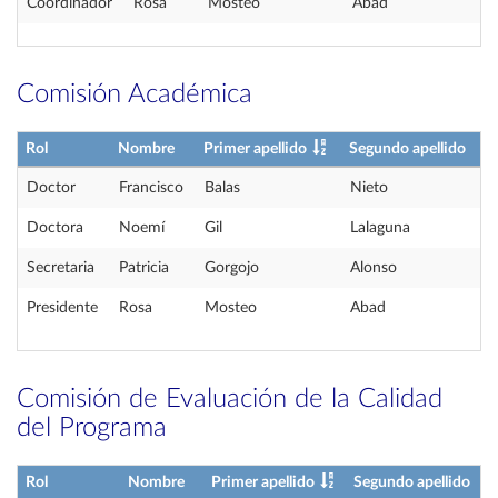
Coordinador
Rosa
Mosteo
Abad
Comisión Académica
Rol
Nombre
Primer apellido
Segundo apellido
Doctor
Francisco
Balas
Nieto
Doctora
Noemí
Gil
Lalaguna
Secretaria
Patricia
Gorgojo
Alonso
Presidente
Rosa
Mosteo
Abad
Comisión de Evaluación de la Calidad
del Programa
Rol
Nombre
Primer apellido
Segundo apellido