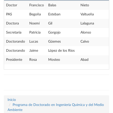
Doctor
Francisco
Balas
Nieto
PAS
Begoña
Esteban
Valtueña
Doctora
Noemí
Gil
Lalaguna
Secretaria
Patricia
Gorgojo
Alonso
Doctorando
Lucas
Güemes
Calvo
Doctorando
Jaime
López de los Ríos
Presidente
Rosa
Mosteo
Abad
Inicio
Programa de Doctorado en Ingeniería Química y del Medio
Ambiente