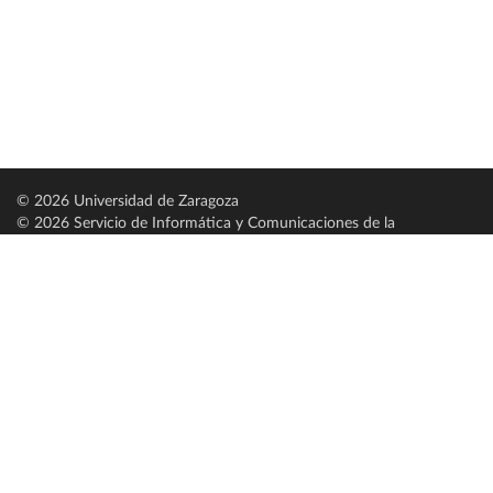
© 2026 Universidad de Zaragoza
© 2026 Servicio de Informática y Comunicaciones de la
Universidad de Zaragoza (
SICUZ
)
Universidad de Zaragoza
C/ Pedro Cerbuna, 12
ES-50009 Zaragoza
España / Spain
Tel: +34 976761000
ciu@unizar.es
Q-5018001-G
Servido por nodo: estudios