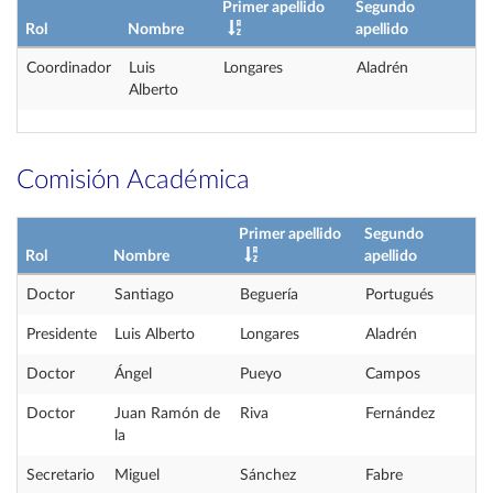
Primer apellido
Segundo
Rol
Nombre
apellido
Coordinador
Luis
Longares
Aladrén
Alberto
Comisión Académica
Primer apellido
Segundo
Rol
Nombre
apellido
Doctor
Santiago
Beguería
Portugués
Presidente
Luis Alberto
Longares
Aladrén
Doctor
Ángel
Pueyo
Campos
Doctor
Juan Ramón de
Riva
Fernández
la
Secretario
Miguel
Sánchez
Fabre