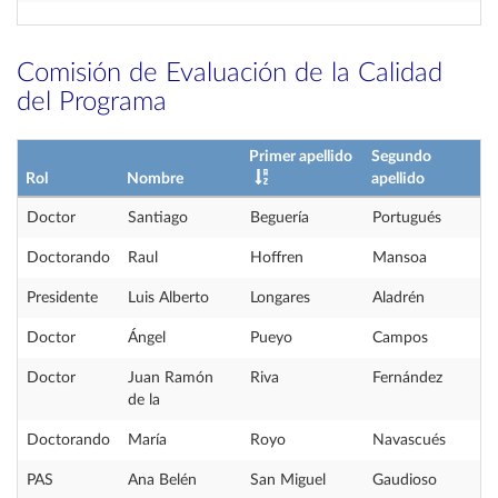
Comisión de Evaluación de la Calidad
del Programa
Primer apellido
Segundo
Rol
Nombre
apellido
Doctor
Santiago
Beguería
Portugués
Doctorando
Raul
Hoffren
Mansoa
Presidente
Luis Alberto
Longares
Aladrén
Doctor
Ángel
Pueyo
Campos
Doctor
Juan Ramón
Riva
Fernández
de la
Doctorando
María
Royo
Navascués
PAS
Ana Belén
San Miguel
Gaudioso