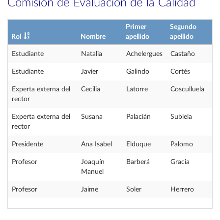
Comisión de Evaluación de la Calidad
Primer
Segundo
Rol
Nombre
apellido
apellido
Estudiante
Natalia
Achelergues
Castaño
Estudiante
Javier
Galindo
Cortés
Experta externa del
Cecilia
Latorre
Cosculluela
rector
Experta externa del
Susana
Palacián
Subiela
rector
Presidente
Ana Isabel
Elduque
Palomo
Profesor
Joaquín
Barberá
Gracia
Manuel
Profesor
Jaime
Soler
Herrero