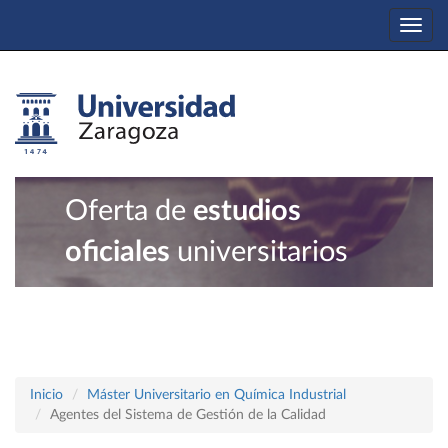
Togg
navi
Oferta de
estudios
oficiales
universitarios
Inicio
Máster Universitario en Química Industrial
Agentes del Sistema de Gestión de la Calidad