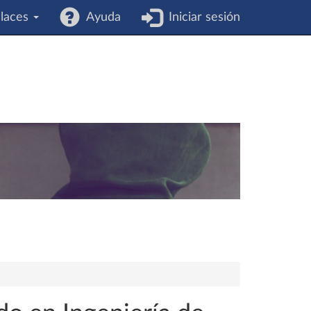
laces
Ayuda
Iniciar sesión