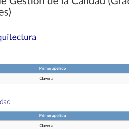
e Gestión de la Calidad (Gra
es)
quitectura
Primer apellido
Clavería
idad
Primer apellido
Clavería