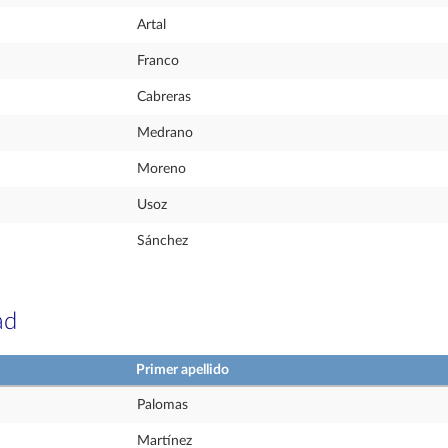
Artal
Franco
Cabreras
Medrano
Moreno
Usoz
Sánchez
ad
Primer apellido
Palomas
Martínez