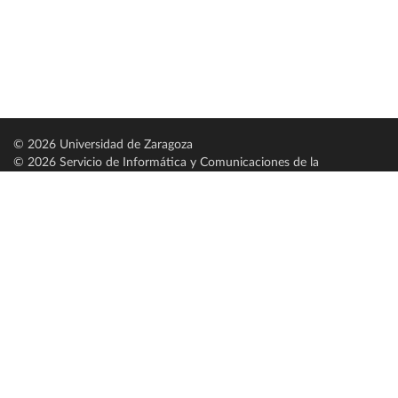
© 2026 Universidad de Zaragoza
© 2026 Servicio de Informática y Comunicaciones de la
Universidad de Zaragoza (
SICUZ
)
Universidad de Zaragoza
C/ Pedro Cerbuna, 12
ES-50009 Zaragoza
España / Spain
Tel: +34 976761000
ciu@unizar.es
Q-5018001-G
Servido por nodo: estudios