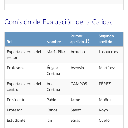
Comisión de Evaluación de la Calidad
Primer
Segundo
Rol
Nombre
apellido
apellido
Experta externa del
María Pilar
Arruebo
Loshuertos
rector
Profesora
Ángela
Asensio
Martínez
Cristina
Experta externa del
Ana
CAMPOS
PÉREZ
centro
Cristina
Presidente
Pablo
Jarne
Muñoz
Profesor
Carlos
Saenz
Royo
Estudiante
Ian
Saras
Cuello