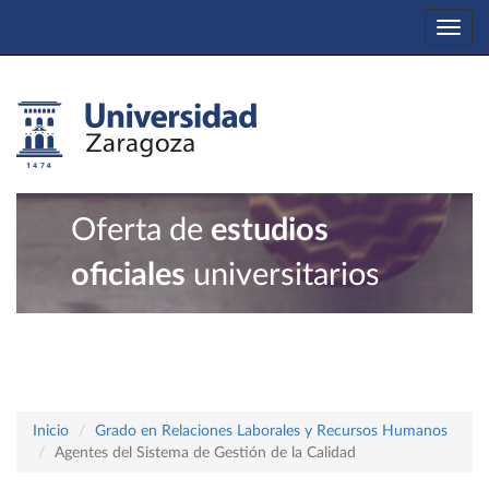
Togg
navi
Oferta de
estudios
oficiales
universitarios
Inicio
Grado en Relaciones Laborales y Recursos Humanos
Agentes del Sistema de Gestión de la Calidad