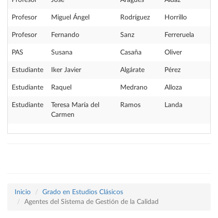
Profesor
José
Aragüés
Aldaz
Profesor
Miguel Ángel
Rodríguez
Horrillo
Profesor
Fernando
Sanz
Ferreruela
PAS
Susana
Casaña
Oliver
Estudiante
Iker Javier
Algárate
Pérez
Estudiante
Raquel
Medrano
Alloza
Estudiante
Teresa María del
Ramos
Landa
Carmen
Inicio
Grado en Estudios Clásicos
Agentes del Sistema de Gestión de la Calidad