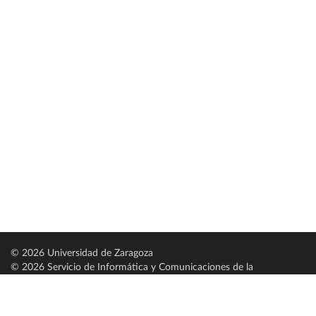
© 2026 Universidad de Zaragoza
© 2026 Servicio de Informática y Comunicaciones de la
Universidad de Zaragoza (
SICUZ
)
Universidad de Zaragoza
C/ Pedro Cerbuna, 12