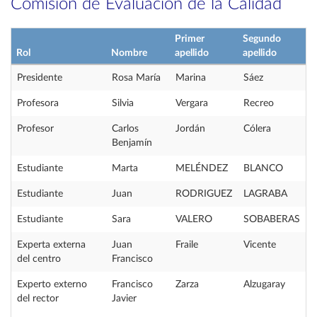
Comisión de Evaluación de la Calidad
Primer
Segundo
Rol
Nombre
apellido
apellido
Presidente
Rosa María
Marina
Sáez
Profesora
Silvia
Vergara
Recreo
Profesor
Carlos
Jordán
Cólera
Benjamín
Estudiante
Marta
MELÉNDEZ
BLANCO
Estudiante
Juan
RODRIGUEZ
LAGRABA
Estudiante
Sara
VALERO
SOBABERAS
Experta externa
Juan
Fraile
Vicente
del centro
Francisco
Experto externo
Francisco
Zarza
Alzugaray
del rector
Javier