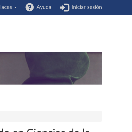
laces
Ayuda
Iniciar sesión