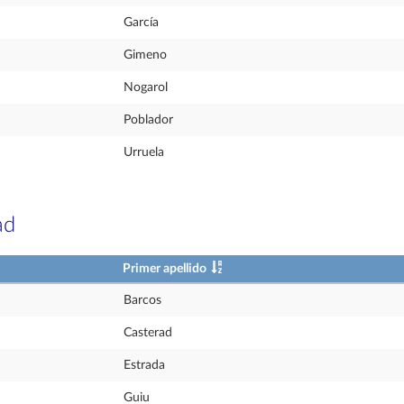
García
Gimeno
Nogarol
Poblador
Urruela
ad
Primer apellido
Barcos
Casterad
Estrada
Guiu