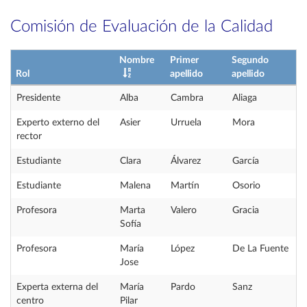
Comisión de Evaluación de la Calidad
Nombre
Primer
Segundo
Rol
apellido
apellido
Presidente
Alba
Cambra
Aliaga
Experto externo del
Asier
Urruela
Mora
rector
Estudiante
Clara
Álvarez
García
Estudiante
Malena
Martín
Osorio
Profesora
Marta
Valero
Gracia
Sofía
Profesora
María
López
De La Fuente
Jose
Experta externa del
María
Pardo
Sanz
centro
Pilar