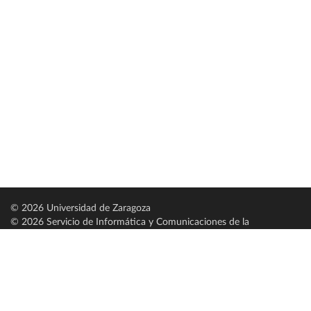
© 2026 Universidad de Zaragoza
© 2026 Servicio de Informática y Comunicaciones de la
Universidad de Zaragoza (
SICUZ
)
Universidad de Zaragoza
C/ Pedro Cerbuna, 12
ES-50009 Zaragoza
España / Spain
Tel: +34 976761000