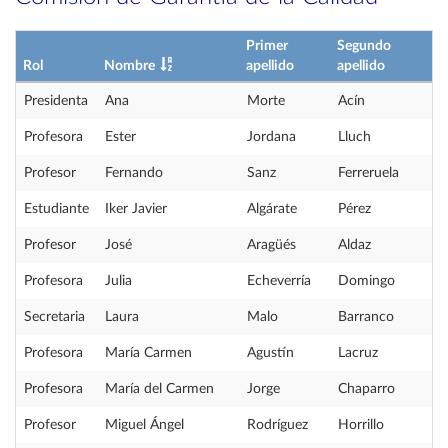
Primer
Segundo
Rol
Nombre
apellido
apellido
Presidenta
Ana
Morte
Acín
Profesora
Ester
Jordana
Lluch
Profesor
Fernando
Sanz
Ferreruela
Estudiante
Iker Javier
Algárate
Pérez
Profesor
José
Aragüés
Aldaz
Profesora
Julia
Echeverría
Domingo
Secretaria
Laura
Malo
Barranco
Profesora
María Carmen
Agustín
Lacruz
Profesora
María del Carmen
Jorge
Chaparro
Profesor
Miguel Ángel
Rodríguez
Horrillo