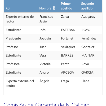
Primer
Segundo
Rol
Nombre
apellido
apellido
Experto externo del
Francisco
Zarza
Alzugaray
rector
Javier
Estudiante
Inés
ESTEBAN
ROYO
Presidente
Joaquín
Fortanet
Fernández
Profesor
Juan
Velázquez
González
Estudiante
Vera
BARRÉS
MAINAR
Profesora
Victoria
Pérez
Royo
Estudiante
Álvaro
ARCEGA
GARCÍA
Experta externa del
Ángela
Fraga
Plana
centro
Comisión de Garantía de la Calidad