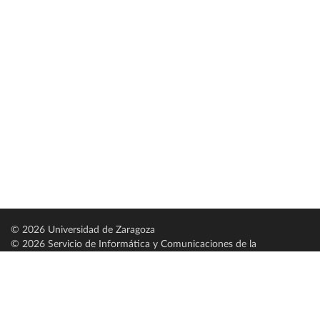
© 2026 Universidad de Zaragoza
© 2026 Servicio de Informática y Comunicaciones de la
Universidad de Zaragoza (
SICUZ
)
Universidad de Zaragoza
C/ Pedro Cerbuna, 12
ES-50009 Zaragoza
España / Spain