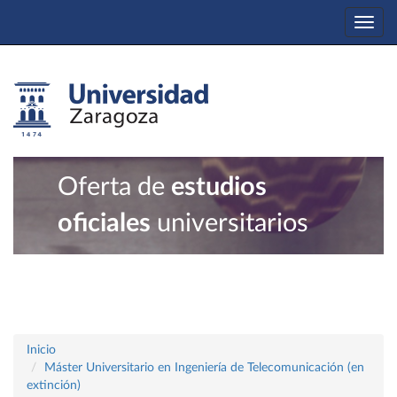
Togg
navi
Oferta de
estudios
oficiales
universitarios
Inicio
Máster Universitario en Ingeniería de Telecomunicación (en
extinción)