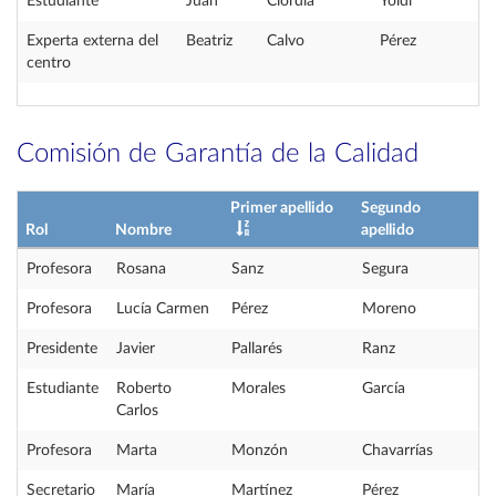
Estudiante
Juan
Ciordia
Yoldi
Experta externa del
Beatriz
Calvo
Pérez
centro
Comisión de Garantía de la Calidad
Primer apellido
Segundo
Rol
Nombre
apellido
Profesora
Rosana
Sanz
Segura
Profesora
Lucía Carmen
Pérez
Moreno
Presidente
Javier
Pallarés
Ranz
Estudiante
Roberto
Morales
García
Carlos
Profesora
Marta
Monzón
Chavarrías
Secretario
María
Martínez
Pérez