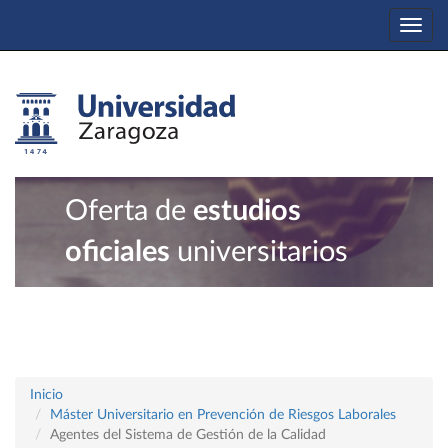
Togg
navi
Oferta de
estudios
oficiales
universitarios
Inicio
Máster Universitario en Prevención de Riesgos Laborales
Agentes del Sistema de Gestión de la Calidad