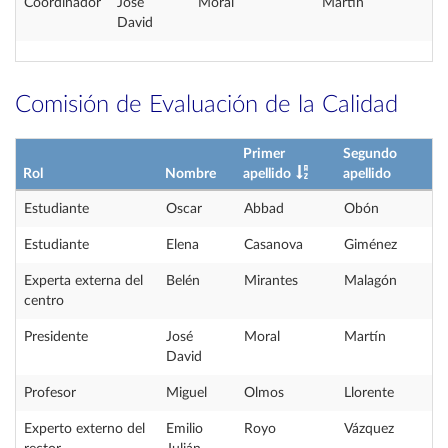
Coordinador
José
Moral
Martín
David
Comisión de Evaluación de la Calidad
Primer
Segundo
Rol
Nombre
apellido
apellido
Estudiante
Oscar
Abbad
Obón
Estudiante
Elena
Casanova
Giménez
Experta externa del
Belén
Mirantes
Malagón
centro
Presidente
José
Moral
Martín
David
Profesor
Miguel
Olmos
Llorente
Experto externo del
Emilio
Royo
Vázquez