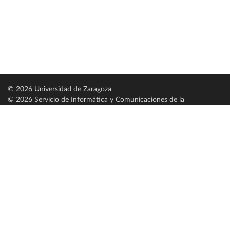
© 2026 Universidad de Zaragoza
© 2026 Servicio de Informática y Comunicaciones de la
Universidad de Zaragoza (
SICUZ
)
Universidad de Zaragoza
C/ Pedro Cerbuna, 12
ES-50009 Zaragoza
España / Spain
Tel: +34 976761000
ciu@unizar.es
Q-5018001-G
Servido por nodo: estudios