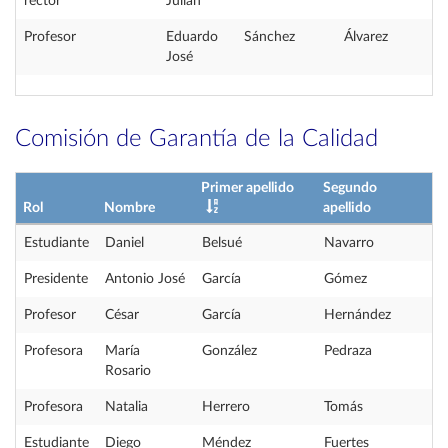
rector
Julián
Profesor
Eduardo
Sánchez
Álvarez
José
Comisión de Garantía de la Calidad
Primer apellido
Segundo
Rol
Nombre
apellido
Estudiante
Daniel
Belsué
Navarro
Presidente
Antonio José
García
Gómez
Profesor
César
García
Hernández
Profesora
María
González
Pedraza
Rosario
Profesora
Natalia
Herrero
Tomás
Estudiante
Diego
Méndez
Fuertes