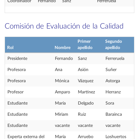
Coordinador
Fernando
Sanz
Ferreruela
Comisión de Evaluación de la Calidad
Primer
Segundo
Rol
Nombre
apellido
apellido
Presidente
Fernando
Sanz
Ferreruela
Profesora
Ana
Asión
Suñer
Profesora
Mónica
Vázquez
Astorga
Profesor
Amparo
Martínez
Herranz
Estudiante
María
Delgado
Sora
Estudiante
Miriam
Ruiz
Barainca
Estudiante
vacante
vacante
vacante
Experta externa del
María
Arruebo
Loshuertos