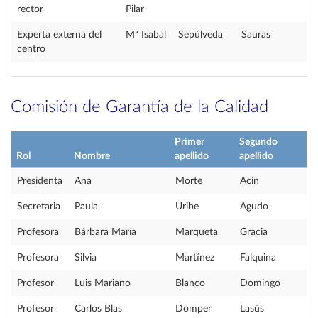
rector
Pilar
Experta externa del
Mª Isabal
Sepúlveda
Sauras
centro
Comisión de Garantía de la Calidad
Primer
Segundo
Rol
Nombre
apellido
apellido
Presidenta
Ana
Morte
Acín
Secretaria
Paula
Uribe
Agudo
Profesora
Bárbara María
Marqueta
Gracia
Profesora
Silvia
Martínez
Falquina
Profesor
Luis Mariano
Blanco
Domingo
Profesor
Carlos Blas
Domper
Lasús